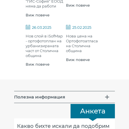
"ГИС-София" ЕООД
Виж повече
няма да работи
Виж повече
26.03.2025
25.02.2025
Нов слой в iSofMap
Нова цена на
- ортофотоплан на
Ортофотоатласа
урбанизираната
на Столична
част от Столична
община
община
Виж повече
Виж повече
Полезна информация
Анкета
Какво бихте искали да подобрим