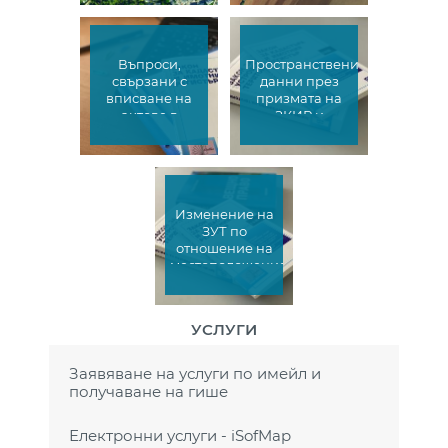
Въпроси,
Пространствени
свързани с
данни през
вписване на
призмата на
актове в
ЗКИР и
Кадастралния
свързаните с
регистър на
тях проблеми
недвижимите
имоти от АГКК
Изменение на
ЗУТ по
отношение на
местоположението
на
регулационната
линия
УСЛУГИ
Заявяване на услуги по имейл и
получаване на гише
Електронни услуги - iSofMap