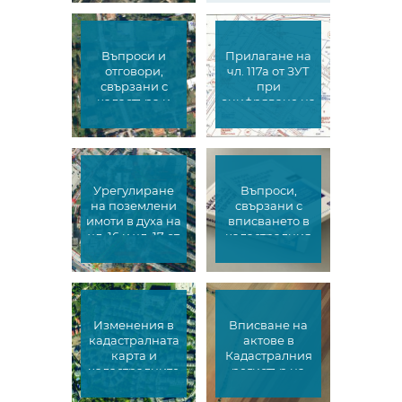
имоти
Въпроси и
Прилагане на
отговори,
чл. 117а от ЗУТ
свързани с
при
кадастъра и
оцифряване на
устройственото
планове и
планиране
карти
Урегулиране
Въпроси,
на поземлени
свързани с
имоти в духа на
вписването в
чл. 16 и чл. 17 от
кадастралния
ЗУТ
регистър на
недвижимите
имоти
Изменения в
Вписване на
кадастралната
актове в
карта и
Кадастралния
кадастралните
регистър на
регистри
недвижимите
имоти от СГКК