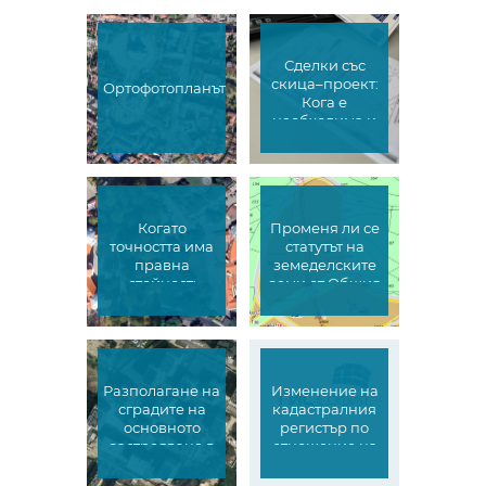
Сделки със
скица–проект:
Ортофотопланът
Кога е
необходима и
какво
удостоверява?
Когато
Променя ли се
точността има
статутът на
правна
земеделските
стойност:
земи от Общия
аерофотоснимка
устройствен
срещу
план:
спътниково
юридически и
изображение
практически
от Google Earth
аспекти
Разполагане на
Изменение на
сградите на
кадастралния
основното
регистър по
застрояване в
отношение на
Урегулираните
сгради
поземлени